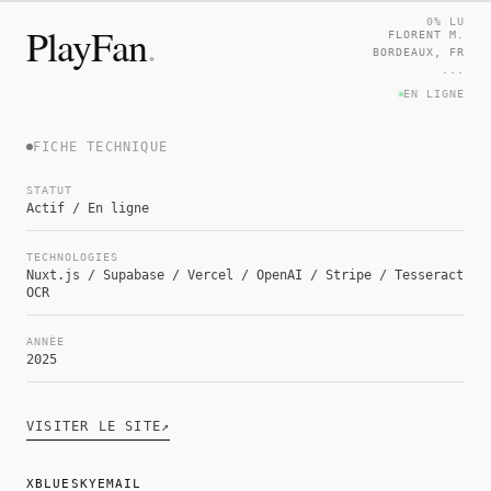
0% LU
PlayFan
.
FLORENT M.
BORDEAUX, FR
...
EN LIGNE
FICHE TECHNIQUE
STATUT
Actif / En ligne
TECHNOLOGIES
Nuxt.js / Supabase / Vercel / OpenAI / Stripe / Tesseract
OCR
ANNÉE
2025
VISITER LE SITE
↗
X
BLUESKY
EMAIL